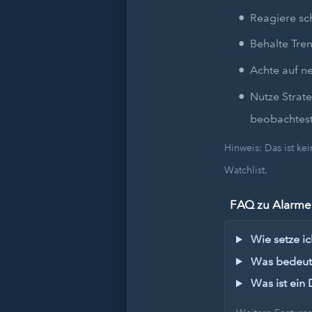
Reagiere sc
Behalte Tren
Achte auf n
Nutze Strat
beobachtest
Hinweis: Das ist k
Watchlist.
FAQ zu Alarmen
Wie setze ic
Was bedeute
Was ist ein 