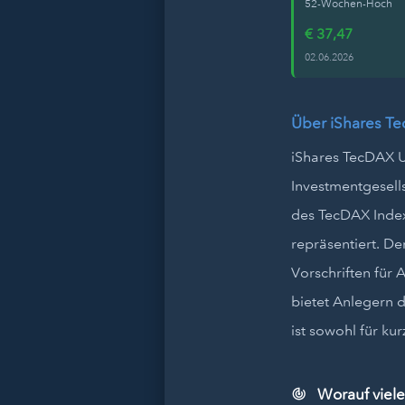
52-Wochen-Hoch
€ 37,47
02.06.2026
Über iShares T
iShares TecDAX U
Investmentgesells
des TecDAX Index
repräsentiert. D
Vorschriften für
bietet Anlegern d
ist sowohl für kur
Worauf viele