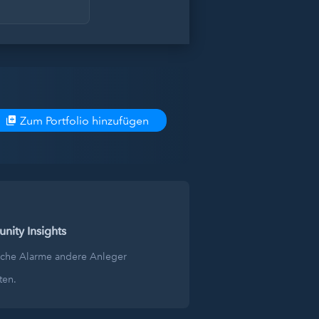
Zum Portfolio hinzufügen
ity Insights
lche Alarme andere Anleger
ten.