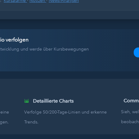
s:
Kursalarme
·
Notizen
·
News-Analysen
io verfolgen
tentwicklung und werde über Kursbewegungen
Commun
Detaillierte Charts
Sieh, we
deine
Verfolge 50/200-Tage-Linien und erkenne
beobach
egen.
Trends.