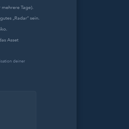
r mehrere Tage).
gutes „Radar“ sein.
iko.
das Asset
sation deiner