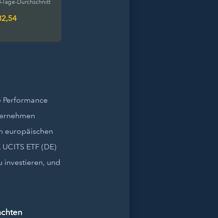
-Tage-Durchschnitt
32,54
ie Performance
nternehmen
en europäischen
X UCITS ETF (DE)
u investieren, und
achten