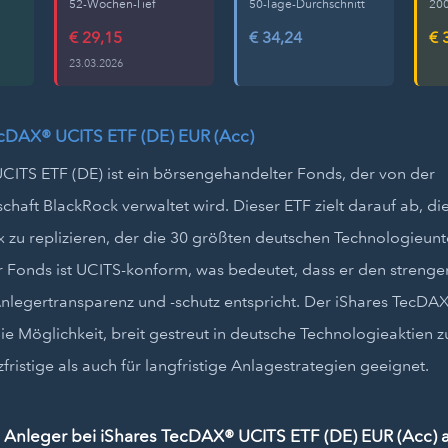
52-Wochen-Tief
50-Tage-Durchschnitt
200
€ 29,15
€ 34,24
€ 
23.03.2026
ecDAX® UCITS ETF (DE) EUR (Acc)
CITS ETF (DE) ist ein börsengehandelter Fonds, der von der
chaft BlackRock verwaltet wird. Dieser ETF zielt darauf ab, d
 zu replizieren, der die 30 größten deutschen Technologieu
er Fonds ist UCITS-konform, was bedeutet, dass er den streng
 Anlegertransparenz und -schutz entspricht. Der iShares TecDA
ie Möglichkeit, breit gestreut in deutsche Technologieaktien z
zfristige als auch für langfristige Anlagestrategien geeignet.
 Anleger bei iShares TecDAX® UCITS ETF (DE) EUR (Acc) 