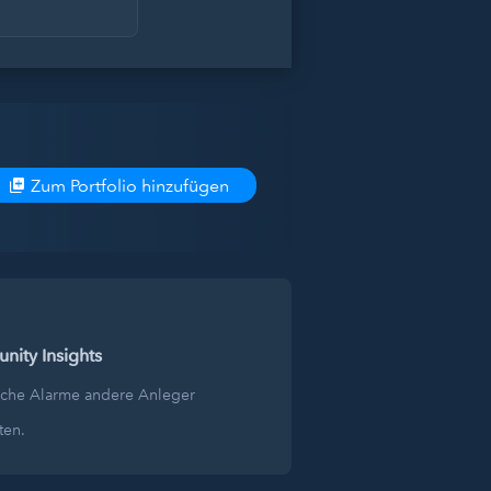
Zum Portfolio hinzufügen
ity Insights
lche Alarme andere Anleger
ten.