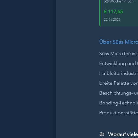
52-Wochen-Hoch
€ 117,65
22.06.2026
Über Süss Micr
Süss MicroTec ist
Entwicklung und H
Halbleiterindustr
breite Palette v
Beschichtungs- u
Bonding-Technolo
Produktionsstätt
Worauf viele