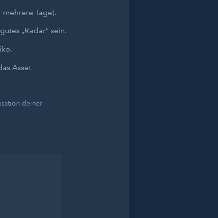
r mehrere Tage).
gutes „Radar“ sein.
iko.
das Asset
sation deiner