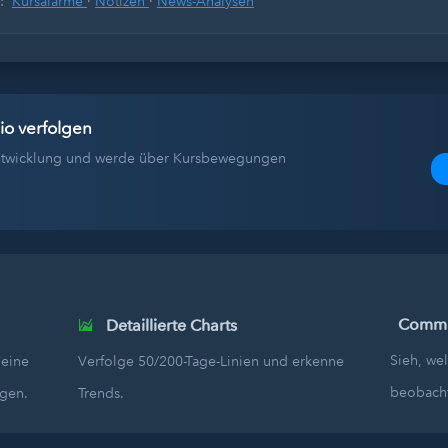
s:
Kursalarme
·
Notizen
·
News-Analysen
io verfolgen
tentwicklung und werde über Kursbewegungen
Commun
Detaillierte Charts
Sieh, we
deine
Verfolge 50/200-Tage-Linien und erkenne
beobach
egen.
Trends.