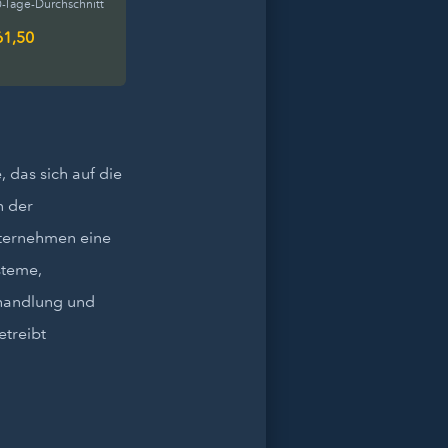
-Tage-Durchschnitt
61,50
, das sich auf die
n der
Unternehmen eine
steme,
ehandlung und
etreibt