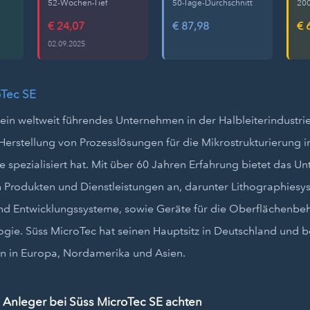
52-Wochen-Tief
50-Tage-Durchschnitt
200
€ 24,07
€ 87,98
€ 
02.09.2025
oTec SE
 ein weltweit führendes Unternehmen in der Halbleiterindustrie
erstellung von Prozesslösungen für die Mikrostrukturierung i
ie spezialisiert hat. Mit über 60 Jahren Erfahrung bietet das 
on Produkten und Dienstleistungen an, darunter Lithographiesy
nd Entwicklungssysteme, sowie Geräte für die Oberflächenb
gie. Süss MicroTec hat seinen Hauptsitz in Deutschland und b
en in Europa, Nordamerika und Asien.
 Anleger bei Süss MicroTec SE achten