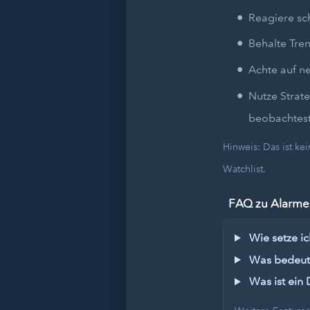
Reagiere sc
Behalte Tren
Achte auf n
Nutze Strat
beobachtest
Hinweis: Das ist k
Watchlist.
FAQ zu Alarmen
Wie setze ic
Was bedeute
Was ist ein 