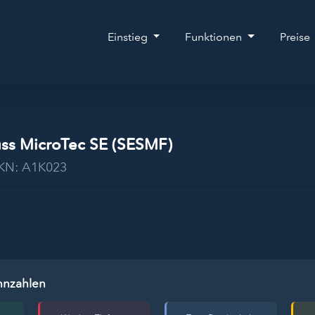
Einstieg
Funktionen
Preise
üss MicroTec SE (SESMF)
WKN: A1K023
nnzahlen