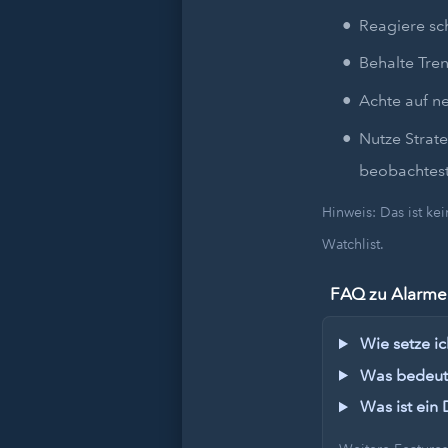
Reagiere sc
Behalte Tren
Achte auf n
Nutze Strat
beobachtest
Hinweis: Das ist k
Watchlist.
FAQ zu Alarmen
Wie setze ic
Was bedeute
Was ist ein 