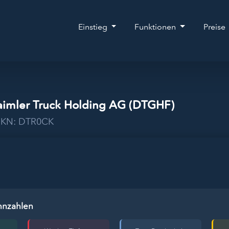
Einstieg
Funktionen
Preise
aimler Truck Holding AG (DTGHF)
 WKN: DTR0CK
nnzahlen