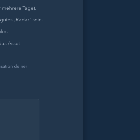
r mehrere Tage).
gutes „Radar“ sein.
iko.
das Asset
sation deiner