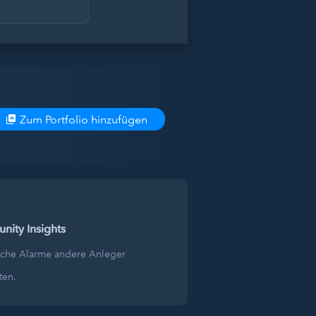
Zum Portfolio hinzufügen
ity Insights
lche Alarme andere Anleger
ten.