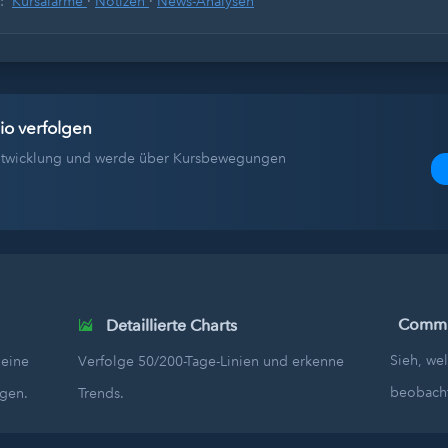
s:
Kursalarme
·
Notizen
·
News-Analysen
io verfolgen
tentwicklung und werde über Kursbewegungen
Commun
Detaillierte Charts
Sieh, we
deine
Verfolge 50/200-Tage-Linien und erkenne
beobach
egen.
Trends.