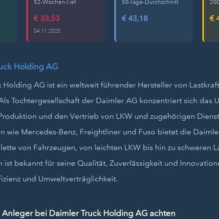
52-Wochen-Tief
50-Tage-Durchschnitt
200
€ 33,53
€ 43,18
€ 
04.11.2025
ruck Holding AG
 Holding AG ist ein weltweit führender Hersteller von Lastkr
Als Tochtergesellschaft der Daimler AG konzentriert sich das
 Produktion und den Vertrieb von LKW und zugehörigen Dienst
 wie Mercedes-Benz, Freightliner und Fuso bietet die Daimle
alette von Fahrzeugen, von leichten LKW bis hin zu schweren 
st bekannt für seine Qualität, Zuverlässigkeit und Innovation
ffizienz und Umweltverträglichkeit.
 Anleger bei Daimler Truck Holding AG achten