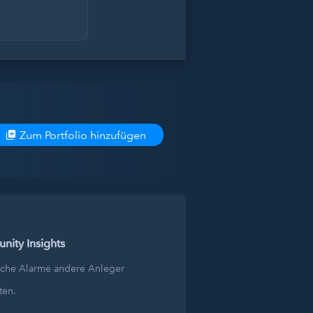
Zum Portfolio hinzufügen
ity Insights
lche Alarme andere Anleger
ten.