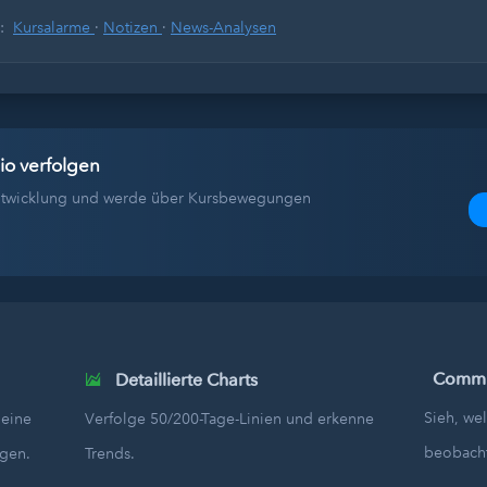
s:
Kursalarme
·
Notizen
·
News-Analysen
io verfolgen
tentwicklung und werde über Kursbewegungen
Commun
Detaillierte Charts
Sieh, we
deine
Verfolge 50/200-Tage-Linien und erkenne
beobach
egen.
Trends.