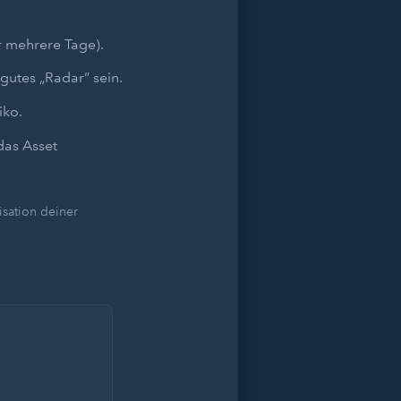
r mehrere Tage).
gutes „Radar“ sein.
iko.
das Asset
sation deiner