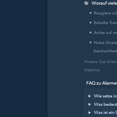
Worauf viele
Reagiere sc
Behalte Tren
Achte auf n
Nutze Strat
beobachtest
Hinweis: Das ist k
Watchlist.
FAQ zu Alarmen
Wie setze ic
Was bedeute
Was ist ein 