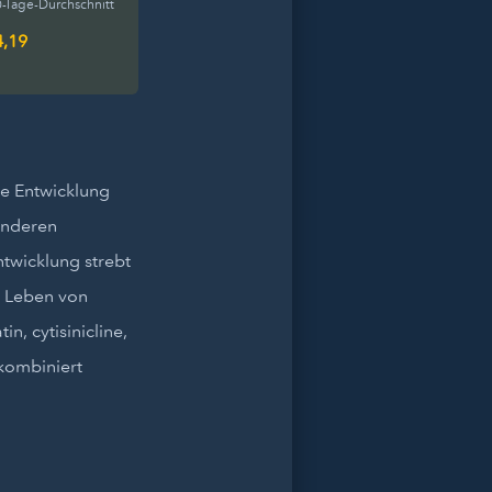
-Tage-Durchschnitt
4,19
ie Entwicklung
anderen
twicklung strebt
s Leben von
, cytisinicline,
 kombiniert