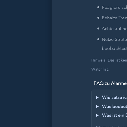
Reagiere sc
Behalte Tren
Achte auf n
Nutze Strat
beobachtest
Hinweis: Das ist k
Watchlist.
FAQ zu Alarmen
Wie setze ic
Was bedeute
Was ist ein 