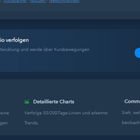
s:
Kursalarme
·
Notizen
·
News-Analysen
io verfolgen
tentwicklung und werde über Kursbewegungen
Commun
Detaillierte Charts
Sieh, we
deine
Verfolge 50/200-Tage-Linien und erkenne
beobach
egen.
Trends.