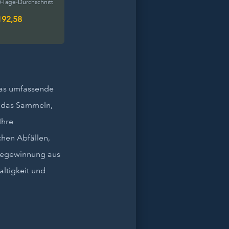
-Tage-Durchschnitt
192,58
das umfassende
r das Sammeln,
Ihre
hen Abfällen,
giegewinnung aus
altigkeit und