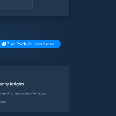
Zum Portfolio hinzufügen
ity Insights
lche Alarme andere Anleger
ten.