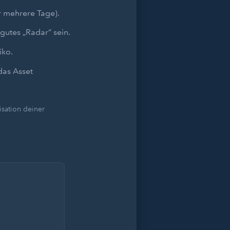
r mehrere Tage).
gutes „Radar“ sein.
iko.
das Asset
sation deiner