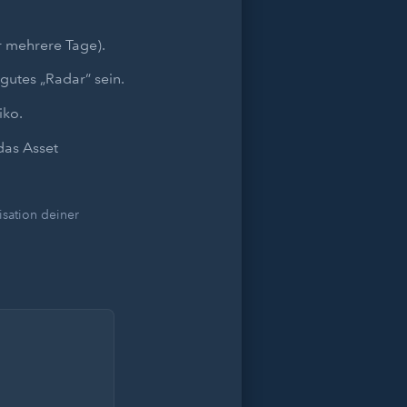
r mehrere Tage).
gutes „Radar“ sein.
iko.
das Asset
sation deiner