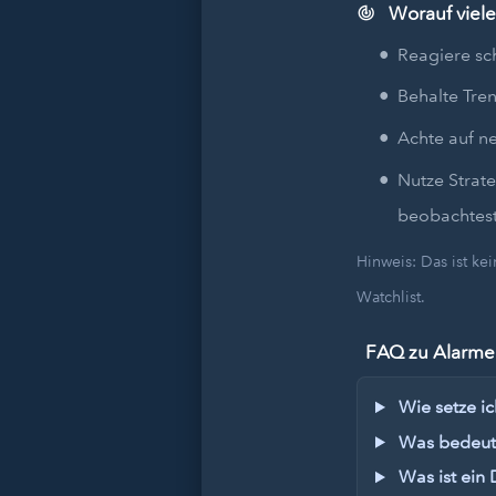
Worauf viele
Reagiere sc
Behalte Tren
Achte auf n
Nutze Strat
beobachtest
Hinweis: Das ist k
Watchlist.
FAQ zu Alarmen
Wie setze ic
Was bedeute
Was ist ein 