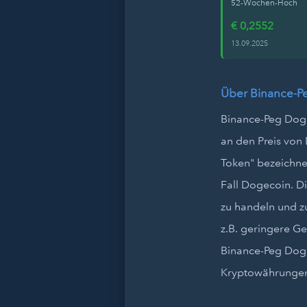
52-Wochen-Hoch
€ 0,2552
13.09.2025
Über Binance-P
Binance-Peg Doge
an den Preis von 
Token" bezeichne
Fall Dogecoin. D
zu handeln und zu
z.B. geringere Ge
Binance-Peg Doge
Kryptowährungen