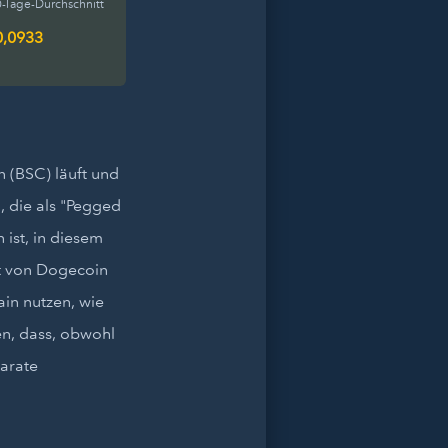
-Tage-Durchschnitt
0,0933
 (BSC) läuft und
, die als "Pegged
ist, in diesem
rt von Dogecoin
ain nutzen, wie
en, dass, obwohl
arate