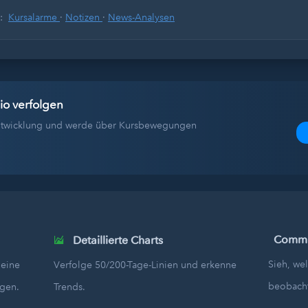
s:
Kursalarme
·
Notizen
·
News-Analysen
io verfolgen
tentwicklung und werde über Kursbewegungen
Commun
Detaillierte Charts
Sieh, we
deine
Verfolge 50/200-Tage-Linien und erkenne
beobach
egen.
Trends.