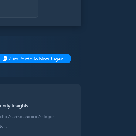
Zum Portfolio hinzufügen
ity Insights
lche Alarme andere Anleger
ten.